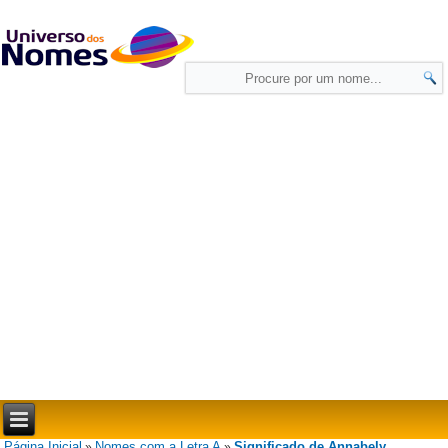
Página Inicial
Nomes com a Letra A
Significado de Annabely
»
»