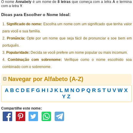
O nome
Annabely
é um nome de
8 letras
que começa com a letra
A
e termina
com a letra
Y
.
Dicas para Escolher o Nome Ideal:
Significado do nome:
Escolha um nome com um significado que tenha valor
para você e sua família.
Pronúncia:
Opte por um nome que seja fácil de pronunciar e soe bem em
português.
Popularidade:
Decida se você prefere um nome popular ou mais incomum.
Combinação com sobrenome:
Verifique como o nome escolhido soa
combinado com o sobrenome.
Navegar por Alfabeto (A-Z)
A
B
C
D
E
F
G
H
I
J
K
L
M
N
O
P
Q
R
S
T
U
V
W
X
Y
Z
Compartilhe este nome: