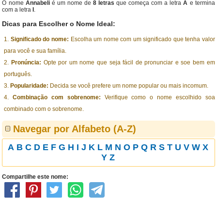
O nome
Annabeli
é um nome de
8 letras
que começa com a letra
A
e termina
com a letra
I
.
Dicas para Escolher o Nome Ideal:
Significado do nome:
Escolha um nome com um significado que tenha valor
para você e sua família.
Pronúncia:
Opte por um nome que seja fácil de pronunciar e soe bem em
português.
Popularidade:
Decida se você prefere um nome popular ou mais incomum.
Combinação com sobrenome:
Verifique como o nome escolhido soa
combinado com o sobrenome.
Navegar por Alfabeto (A-Z)
A
B
C
D
E
F
G
H
I
J
K
L
M
N
O
P
Q
R
S
T
U
V
W
X
Y
Z
Compartilhe este nome: