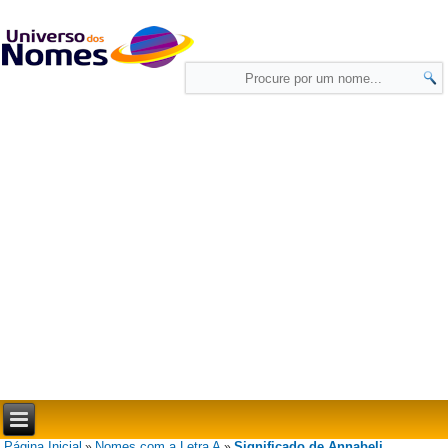
Página Inicial
Nomes com a Letra A
Significado de Annabeli
»
»