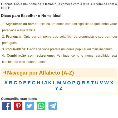
O nome
Anh
é um nome de
3 letras
que começa com a letra
A
e termina com a
letra
H
.
Dicas para Escolher o Nome Ideal:
Significado do nome:
Escolha um nome com um significado que tenha valor
para você e sua família.
Pronúncia:
Opte por um nome que seja fácil de pronunciar e soe bem em
português.
Popularidade:
Decida se você prefere um nome popular ou mais incomum.
Combinação com sobrenome:
Verifique como o nome escolhido soa
combinado com o sobrenome.
Navegar por Alfabeto (A-Z)
A
B
C
D
E
F
G
H
I
J
K
L
M
N
O
P
Q
R
S
T
U
V
W
X
Y
Z
Compartilhe este nome: