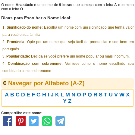
O nome
Anastácio
é um nome de
9 letras
que começa com a letra
A
e termina
com a letra
O
.
Dicas para Escolher o Nome Ideal:
Significado do nome:
Escolha um nome com um significado que tenha valor
para você e sua família.
Pronúncia:
Opte por um nome que seja fácil de pronunciar e soe bem em
português.
Popularidade:
Decida se você prefere um nome popular ou mais incomum.
Combinação com sobrenome:
Verifique como o nome escolhido soa
combinado com o sobrenome.
Navegar por Alfabeto (A-Z)
A
B
C
D
E
F
G
H
I
J
K
L
M
N
O
P
Q
R
S
T
U
V
W
X
Y
Z
Compartilhe este nome: