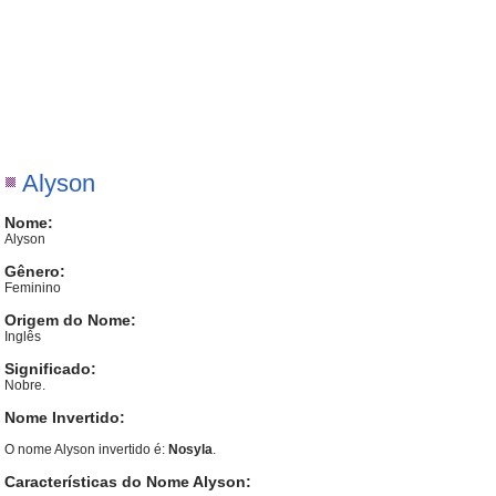
Alyson
Nome:
Alyson
Gênero:
Feminino
Origem do Nome:
Inglês
Significado:
Nobre.
Nome Invertido:
O nome Alyson invertido é:
Nosyla
.
Características do Nome Alyson: