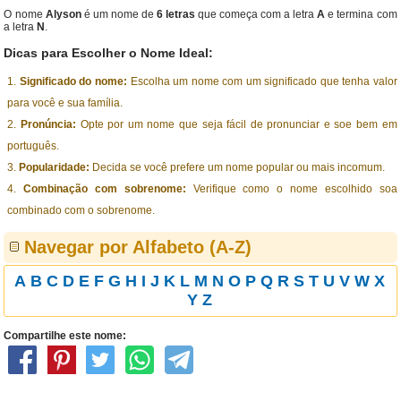
O nome
Alyson
é um nome de
6 letras
que começa com a letra
A
e termina com
a letra
N
.
Dicas para Escolher o Nome Ideal:
Significado do nome:
Escolha um nome com um significado que tenha valor
para você e sua família.
Pronúncia:
Opte por um nome que seja fácil de pronunciar e soe bem em
português.
Popularidade:
Decida se você prefere um nome popular ou mais incomum.
Combinação com sobrenome:
Verifique como o nome escolhido soa
combinado com o sobrenome.
Navegar por Alfabeto (A-Z)
A
B
C
D
E
F
G
H
I
J
K
L
M
N
O
P
Q
R
S
T
U
V
W
X
Y
Z
Compartilhe este nome: