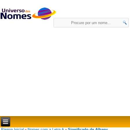
Página Inicial
Nomes com a Letra A
Significado de Albany
»
»