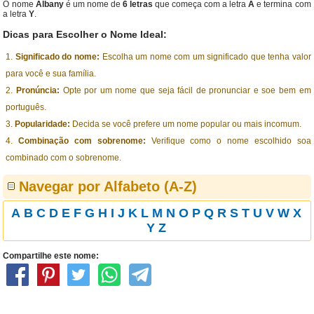
O nome
Albany
é um nome de
6 letras
que começa com a letra
A
e termina com
a letra
Y
.
Dicas para Escolher o Nome Ideal:
Significado do nome:
Escolha um nome com um significado que tenha valor
para você e sua família.
Pronúncia:
Opte por um nome que seja fácil de pronunciar e soe bem em
português.
Popularidade:
Decida se você prefere um nome popular ou mais incomum.
Combinação com sobrenome:
Verifique como o nome escolhido soa
combinado com o sobrenome.
Navegar por Alfabeto (A-Z)
A
B
C
D
E
F
G
H
I
J
K
L
M
N
O
P
Q
R
S
T
U
V
W
X
Y
Z
Compartilhe este nome: