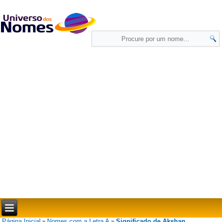
Página Inicial
Nomes com a Letra A
Significado de Akshan
»
»