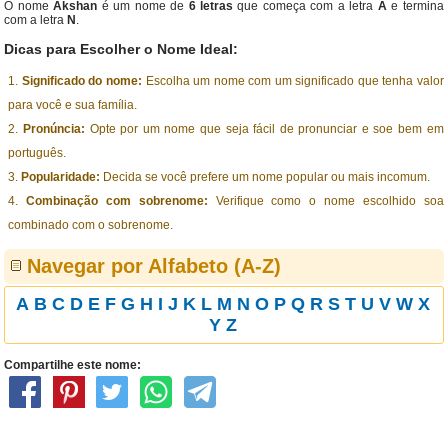
O nome
Akshan
é um nome de
6 letras
que começa com a letra
A
e termina
com a letra
N
.
Dicas para Escolher o Nome Ideal:
Significado do nome:
Escolha um nome com um significado que tenha valor
para você e sua família.
Pronúncia:
Opte por um nome que seja fácil de pronunciar e soe bem em
português.
Popularidade:
Decida se você prefere um nome popular ou mais incomum.
Combinação com sobrenome:
Verifique como o nome escolhido soa
combinado com o sobrenome.
Navegar por Alfabeto (A-Z)
A
B
C
D
E
F
G
H
I
J
K
L
M
N
O
P
Q
R
S
T
U
V
W
X
Y
Z
Compartilhe este nome: