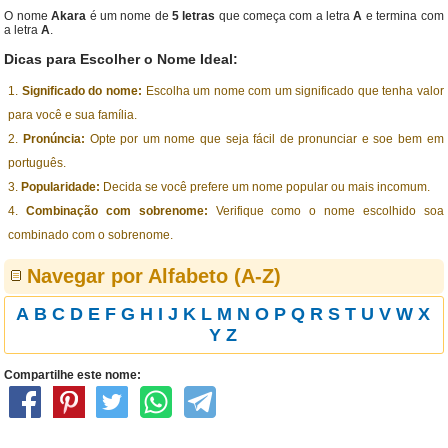
O nome
Akara
é um nome de
5 letras
que começa com a letra
A
e termina com
a letra
A
.
Dicas para Escolher o Nome Ideal:
Significado do nome:
Escolha um nome com um significado que tenha valor
para você e sua família.
Pronúncia:
Opte por um nome que seja fácil de pronunciar e soe bem em
português.
Popularidade:
Decida se você prefere um nome popular ou mais incomum.
Combinação com sobrenome:
Verifique como o nome escolhido soa
combinado com o sobrenome.
Navegar por Alfabeto (A-Z)
A
B
C
D
E
F
G
H
I
J
K
L
M
N
O
P
Q
R
S
T
U
V
W
X
Y
Z
Compartilhe este nome: