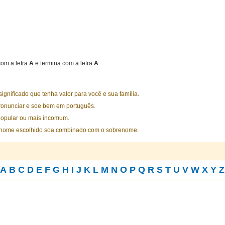
om a letra
A
e termina com a letra
A
.
nificado que tenha valor para você e sua família.
ronunciar e soe bem em português.
opular ou mais incomum.
 nome escolhido soa combinado com o sobrenome.
A
B
C
D
E
F
G
H
I
J
K
L
M
N
O
P
Q
R
S
T
U
V
W
X
Y