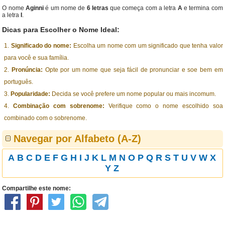
O nome
Aginni
é um nome de
6 letras
que começa com a letra
A
e termina com
a letra
I
.
Dicas para Escolher o Nome Ideal:
Significado do nome:
Escolha um nome com um significado que tenha valor
para você e sua família.
Pronúncia:
Opte por um nome que seja fácil de pronunciar e soe bem em
português.
Popularidade:
Decida se você prefere um nome popular ou mais incomum.
Combinação com sobrenome:
Verifique como o nome escolhido soa
combinado com o sobrenome.
Navegar por Alfabeto (A-Z)
A
B
C
D
E
F
G
H
I
J
K
L
M
N
O
P
Q
R
S
T
U
V
W
X
Y
Z
Compartilhe este nome: