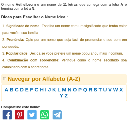
O nome
Aethelbeorn
é um nome de
11 letras
que começa com a letra
A
e
termina com a letra
N
.
Dicas para Escolher o Nome Ideal:
Significado do nome:
Escolha um nome com um significado que tenha valor
para você e sua família.
Pronúncia:
Opte por um nome que seja fácil de pronunciar e soe bem em
português.
Popularidade:
Decida se você prefere um nome popular ou mais incomum.
Combinação com sobrenome:
Verifique como o nome escolhido soa
combinado com o sobrenome.
Navegar por Alfabeto (A-Z)
A
B
C
D
E
F
G
H
I
J
K
L
M
N
O
P
Q
R
S
T
U
V
W
X
Y
Z
Compartilhe este nome: