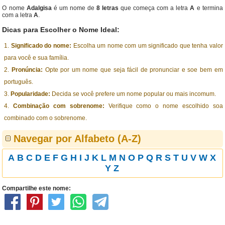
O nome
Adalgisa
é um nome de
8 letras
que começa com a letra
A
e termina
com a letra
A
.
Dicas para Escolher o Nome Ideal:
Significado do nome:
Escolha um nome com um significado que tenha valor
para você e sua família.
Pronúncia:
Opte por um nome que seja fácil de pronunciar e soe bem em
português.
Popularidade:
Decida se você prefere um nome popular ou mais incomum.
Combinação com sobrenome:
Verifique como o nome escolhido soa
combinado com o sobrenome.
Navegar por Alfabeto (A-Z)
A
B
C
D
E
F
G
H
I
J
K
L
M
N
O
P
Q
R
S
T
U
V
W
X
Y
Z
Compartilhe este nome: