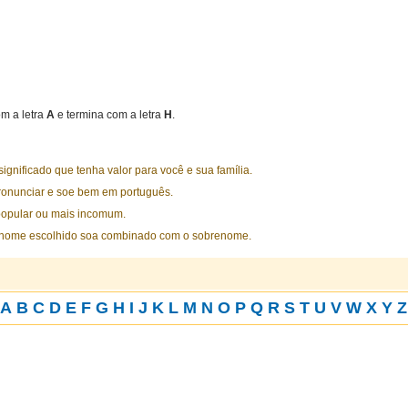
m a letra
A
e termina com a letra
H
.
nificado que tenha valor para você e sua família.
ronunciar e soe bem em português.
opular ou mais incomum.
 nome escolhido soa combinado com o sobrenome.
A
B
C
D
E
F
G
H
I
J
K
L
M
N
O
P
Q
R
S
T
U
V
W
X
Y