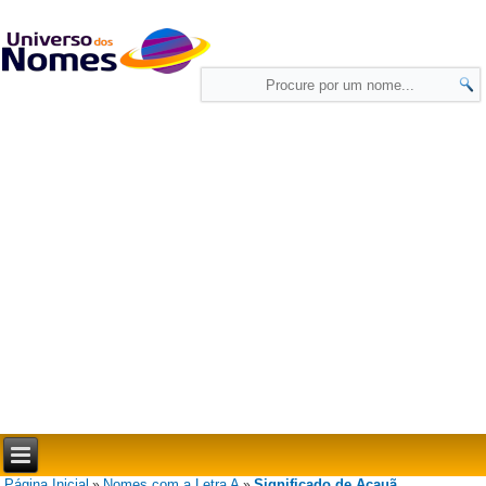
Página Inicial
Nomes com a Letra A
Significado de Acauã
»
»