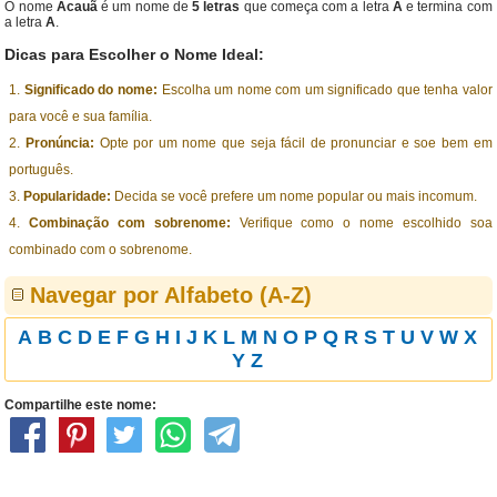
O nome
Acauã
é um nome de
5 letras
que começa com a letra
A
e termina com
a letra
A
.
Dicas para Escolher o Nome Ideal:
Significado do nome:
Escolha um nome com um significado que tenha valor
para você e sua família.
Pronúncia:
Opte por um nome que seja fácil de pronunciar e soe bem em
português.
Popularidade:
Decida se você prefere um nome popular ou mais incomum.
Combinação com sobrenome:
Verifique como o nome escolhido soa
combinado com o sobrenome.
Navegar por Alfabeto (A-Z)
A
B
C
D
E
F
G
H
I
J
K
L
M
N
O
P
Q
R
S
T
U
V
W
X
Y
Z
Compartilhe este nome: