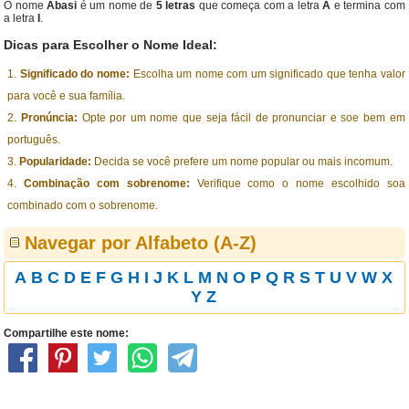
O nome
Abasi
é um nome de
5 letras
que começa com a letra
A
e termina com
a letra
I
.
Dicas para Escolher o Nome Ideal:
Significado do nome:
Escolha um nome com um significado que tenha valor
para você e sua família.
Pronúncia:
Opte por um nome que seja fácil de pronunciar e soe bem em
português.
Popularidade:
Decida se você prefere um nome popular ou mais incomum.
Combinação com sobrenome:
Verifique como o nome escolhido soa
combinado com o sobrenome.
Navegar por Alfabeto (A-Z)
A
B
C
D
E
F
G
H
I
J
K
L
M
N
O
P
Q
R
S
T
U
V
W
X
Y
Z
Compartilhe este nome: