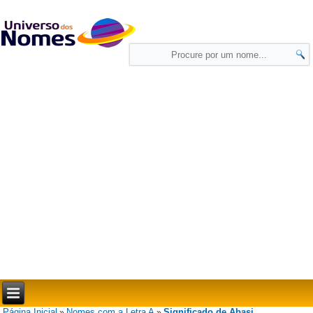
Página Inicial
Nomes com a Letra A
Significado de Abasi
»
»