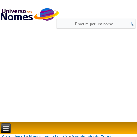
Página Inicial
Nomes com a Letra Y
Significado de Yuma
»
»