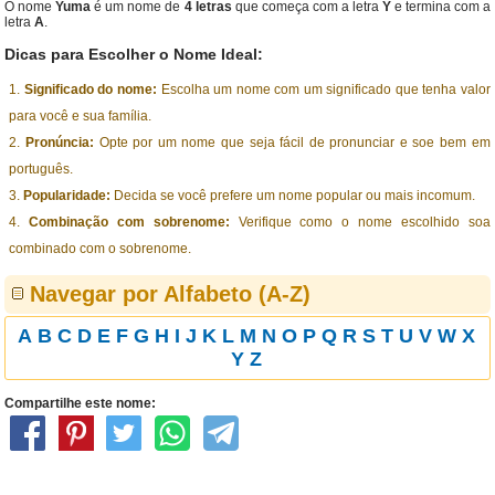
O nome
Yuma
é um nome de
4 letras
que começa com a letra
Y
e termina com a
letra
A
.
Dicas para Escolher o Nome Ideal:
Significado do nome:
Escolha um nome com um significado que tenha valor
para você e sua família.
Pronúncia:
Opte por um nome que seja fácil de pronunciar e soe bem em
português.
Popularidade:
Decida se você prefere um nome popular ou mais incomum.
Combinação com sobrenome:
Verifique como o nome escolhido soa
combinado com o sobrenome.
Navegar por Alfabeto (A-Z)
A
B
C
D
E
F
G
H
I
J
K
L
M
N
O
P
Q
R
S
T
U
V
W
X
Y
Z
Compartilhe este nome: