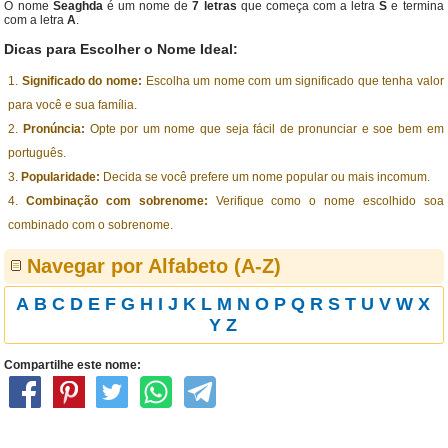
O nome
Seaghda
é um nome de
7 letras
que começa com a letra
S
e termina
com a letra
A
.
Dicas para Escolher o Nome Ideal:
Significado do nome:
Escolha um nome com um significado que tenha valor
para você e sua família.
Pronúncia:
Opte por um nome que seja fácil de pronunciar e soe bem em
português.
Popularidade:
Decida se você prefere um nome popular ou mais incomum.
Combinação com sobrenome:
Verifique como o nome escolhido soa
combinado com o sobrenome.
Navegar por Alfabeto (A-Z)
A
B
C
D
E
F
G
H
I
J
K
L
M
N
O
P
Q
R
S
T
U
V
W
X
Y
Z
Compartilhe este nome: