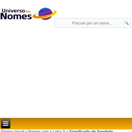
Página Inicial
Nomes com a Letra S
Significado de Seaghda
»
»