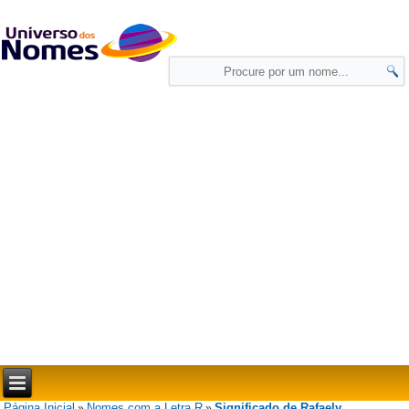
Página Inicial
Nomes com a Letra R
Significado de Rafaely
»
»