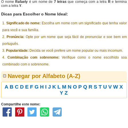
O nome
Rafaely
é um nome de
7 letras
que começa com a letra
R
e termina
com a letra
Y
.
Dicas para Escolher o Nome Ideal:
Significado do nome:
Escolha um nome com um significado que tenha valor
para você e sua família.
Pronúncia:
Opte por um nome que seja fácil de pronunciar e soe bem em
português.
Popularidade:
Decida se você prefere um nome popular ou mais incomum.
Combinação com sobrenome:
Verifique como o nome escolhido soa
combinado com o sobrenome.
Navegar por Alfabeto (A-Z)
A
B
C
D
E
F
G
H
I
J
K
L
M
N
O
P
Q
R
S
T
U
V
W
X
Y
Z
Compartilhe este nome: