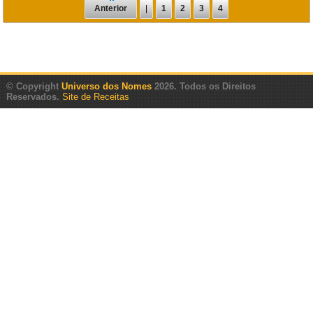
Anterior
|
1
2
3
4
© Copyright
Universo dos Nomes
2026. Todos os Direitos
Reservados.
Site de Receitas