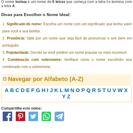
O nome
Ioshua
é um nome de
6 letras
que começa com a letra
I
e termina com
a letra
A
.
Dicas para Escolher o Nome Ideal:
Significado do nome:
Escolha um nome com um significado que tenha valor
para você e sua família.
Pronúncia:
Opte por um nome que seja fácil de pronunciar e soe bem em
português.
Popularidade:
Decida se você prefere um nome popular ou mais incomum.
Combinação com sobrenome:
Verifique como o nome escolhido soa
combinado com o sobrenome.
Navegar por Alfabeto (A-Z)
A
B
C
D
E
F
G
H
I
J
K
L
M
N
O
P
Q
R
S
T
U
V
W
X
Y
Z
Compartilhe este nome: