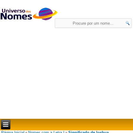
Página Inicial
Nomes com a Letra I
Significado de Ioshua
»
»