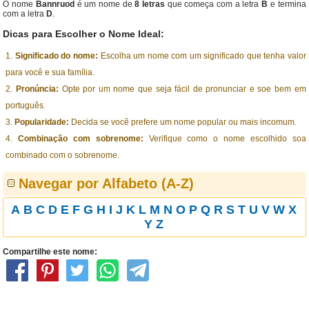
O nome
Bannruod
é um nome de
8 letras
que começa com a letra
B
e termina
com a letra
D
.
Dicas para Escolher o Nome Ideal:
Significado do nome:
Escolha um nome com um significado que tenha valor
para você e sua família.
Pronúncia:
Opte por um nome que seja fácil de pronunciar e soe bem em
português.
Popularidade:
Decida se você prefere um nome popular ou mais incomum.
Combinação com sobrenome:
Verifique como o nome escolhido soa
combinado com o sobrenome.
Navegar por Alfabeto (A-Z)
A
B
C
D
E
F
G
H
I
J
K
L
M
N
O
P
Q
R
S
T
U
V
W
X
Y
Z
Compartilhe este nome: