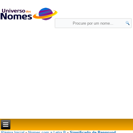
Página Inicial
Nomes com a Letra B
Significado de Bannruod
»
»