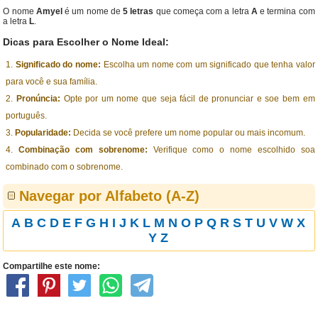
O nome
Amyel
é um nome de
5 letras
que começa com a letra
A
e termina com
a letra
L
.
Dicas para Escolher o Nome Ideal:
Significado do nome:
Escolha um nome com um significado que tenha valor
para você e sua família.
Pronúncia:
Opte por um nome que seja fácil de pronunciar e soe bem em
português.
Popularidade:
Decida se você prefere um nome popular ou mais incomum.
Combinação com sobrenome:
Verifique como o nome escolhido soa
combinado com o sobrenome.
Navegar por Alfabeto (A-Z)
A
B
C
D
E
F
G
H
I
J
K
L
M
N
O
P
Q
R
S
T
U
V
W
X
Y
Z
Compartilhe este nome: